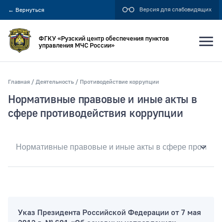
Версия для слабовидящих
←
Вернуться
ФГКУ «Рузский центр обеспечения пунктов
управления МЧС России»
Главная
Деятельность
Противодействие коррупции
Искать по:
Нормативные правовые и иные акты в
всей фразе
сфере противодействия коррупции
отдельным словам
Публикация не ранее
Публикация не позднее
Указ Президента Российской Федерации от 7 мая